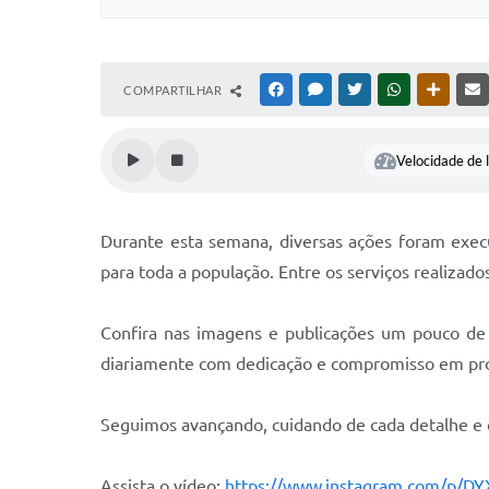
COMPARTILHAR
FACEBOOK
MESSENGER
TWITTER
WHATSAPP
OUTRAS
Velocidade de l
Durante esta semana, diversas ações foram execu
para toda a população. Entre os serviços realiza
Confira nas imagens e publicações um pouco de 
diariamente com dedicação e compromisso em prol
Seguimos avançando, cuidando de cada detalhe e 
Assista o vídeo:
https://www.instagram.com/p/DY