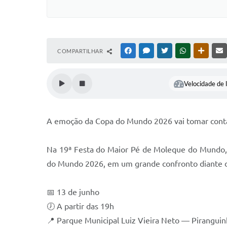
COMPARTILHAR
FACEBOOK
MESSENGER
TWITTER
WHATSAPP
OUTRAS
Velocidade de l
A emoção da Copa do Mundo 2026 vai tomar conta
Na 19ª Festa do Maior Pé de Moleque do Mundo, a 
do Mundo 2026, em um grande confronto diante d
📅 13 de junho
🕖 A partir das 19h
📍 Parque Municipal Luiz Vieira Neto — Pirangu