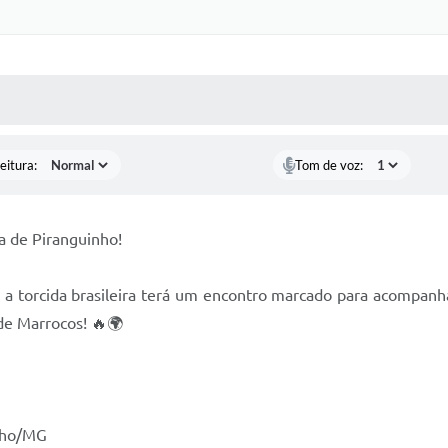
 MÍDIAS
RECEBA NOTÍCIAS
eitura:
Tom de voz:
 de Piranguinho!
torcida brasileira terá um encontro marcado para acompanhar,
e Marrocos! 🔥🌍
inho/MG