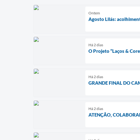
Ontem
Agosto Lilás: acolhimen
Há 2 dias
O Projeto “Laços & Co
Há 2 dias
GRANDE FINAL DO CA
Há 2 dias
ATENÇÃO, COLABORA