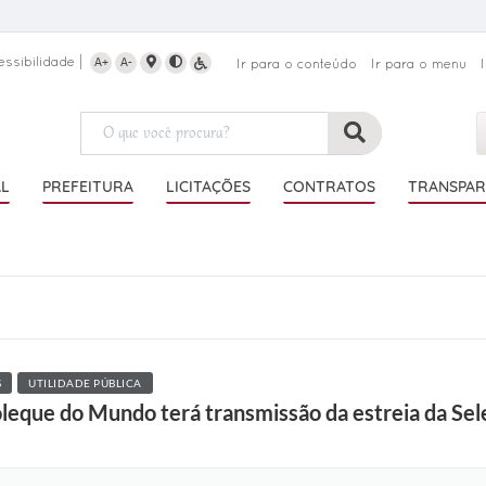
essibilidade
A+
A-
Ir para o conteúdo
Ir para o menu
AL
PREFEITURA
LICITAÇÕES
CONTRATOS
TRANSPAR
S
UTILIDADE PÚBLICA
leque do Mundo terá transmissão da estreia da Sele