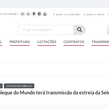
essibilidade
A+
A-
Ir para o conteúdo
Ir para o menu
AL
PREFEITURA
LICITAÇÕES
CONTRATOS
TRANSPAR
S
UTILIDADE PÚBLICA
leque do Mundo terá transmissão da estreia da Sele