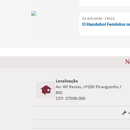
25 JUN 2026 - 15h13
O Handebol Feminino m
N
Localização
Av: Alf Renno, nº200 Piranguinho /
MG
CEP: 37508-000
V