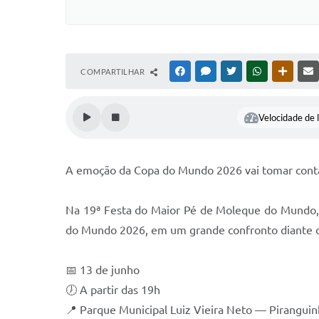
COMPARTILHAR
FACEBOOK
MESSENGER
TWITTER
WHATSAPP
OUTRAS
Velocidade de l
A emoção da Copa do Mundo 2026 vai tomar conta
Na 19ª Festa do Maior Pé de Moleque do Mundo, a 
do Mundo 2026, em um grande confronto diante d
📅 13 de junho
🕖 A partir das 19h
📍 Parque Municipal Luiz Vieira Neto — Pirangu