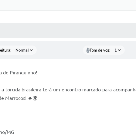
 MÍDIAS
RECEBA NOTÍCIAS
eitura:
Tom de voz:
 de Piranguinho!
torcida brasileira terá um encontro marcado para acompanhar,
e Marrocos! 🔥🌍
inho/MG