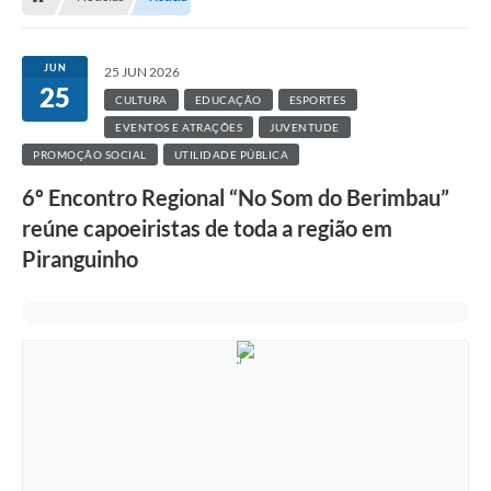
JUN
25 JUN 2026
25
CULTURA
EDUCAÇÃO
ESPORTES
EVENTOS E ATRAÇÕES
JUVENTUDE
PROMOÇÃO SOCIAL
UTILIDADE PÚBLICA
6º Encontro Regional “No Som do Berimbau”
reúne capoeiristas de toda a região em
Piranguinho