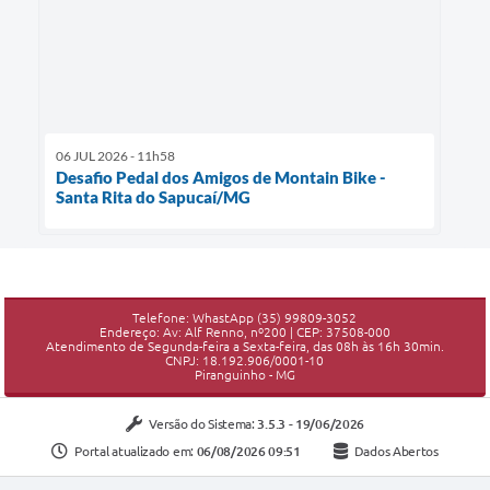
06 JUL 2026 - 11h58
Desafio Pedal dos Amigos de Montain Bike -
Santa Rita do Sapucaí/MG
Telefone: WhastApp (35) 99809-3052
Endereço: Av: Alf Renno, nº200 | CEP: 37508-000
Atendimento de Segunda-feira a Sexta-feira, das 08h às 16h 30min.
CNPJ: 18.192.906/0001-10
Piranguinho - MG
Versão do Sistema:
3.5.3 - 19/06/2026
Portal atualizado em:
06/08/2026 09:51
Dados Abertos