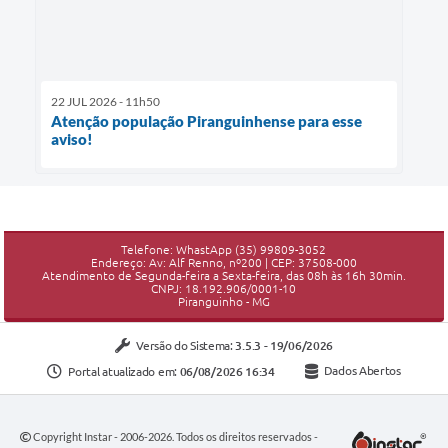
22 JUL 2026 - 11h50
Atenção população Piranguinhense para esse
aviso!
Telefone: WhastApp (35) 99809-3052
Endereço: Av: Alf Renno, nº200 | CEP: 37508-000
Atendimento de Segunda-feira a Sexta-feira, das 08h às 16h 30min.
CNPJ: 18.192.906/0001-10
Piranguinho - MG
Versão do Sistema:
3.5.3 - 19/06/2026
Portal atualizado em:
06/08/2026 16:34
Dados Abertos
Copyright Instar - 2006-2026. Todos os direitos reservados -