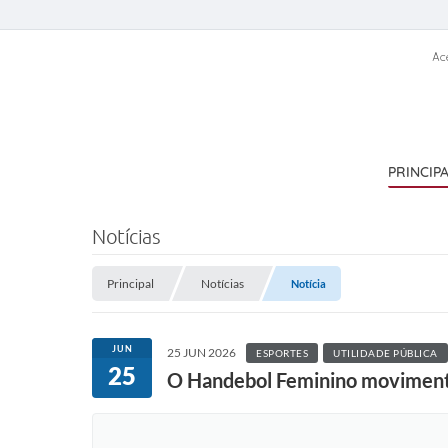
Ac
PRINCIP
Notícias
Principal
Notícias
Notícia
JUN
25 JUN 2026
ESPORTES
UTILIDADE PÚBLICA
25
O Handebol Feminino moviment