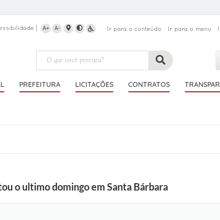
essibilidade
A+
A-
Ir para o conteúdo
Ir para o menu
AL
PREFEITURA
LICITAÇÕES
CONTRATOS
TRANSPAR
ou o ultimo domingo em Santa Bárbara