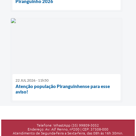
Piranguinho 2026
22 JUL 2026 - 11h50
Atenção população Piranguinhense para esse
aviso!
Telefone: WhastApp (35) 99809-3052
Endereço: Av: Alf Renno, nº200 | CEP: 37508-000
Atendimento de Segunda-feira a Sexta-feira, das 08h às 16h 30min.