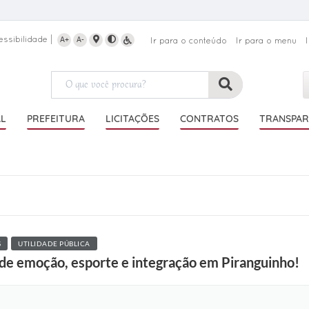
essibilidade
A+
A-
Ir para o conteúdo
Ir para o menu
AL
PREFEITURA
LICITAÇÕES
CONTRATOS
TRANSPAR
S
UTILIDADE PÚBLICA
de emoção, esporte e integração em Piranguinho!