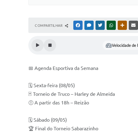
COMPARTILHAR
FACEBOOK
MESSENGER
TWITTER
WHATSAPP
OUTRAS
Velocidade de l
📅 Agenda Esportiva da Semana
🗓️ Sexta-feira (08/05)
🃏 Torneio de Truco – Harley de Almeida
🕕 A partir das 18h – Reizão
🗓️ Sábado (09/05)
🏆 Final do Torneio Sabarazinho