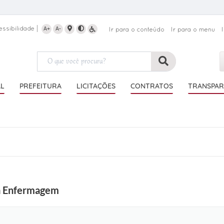
essibilidade
A+
A-
Ir para o conteúdo
Ir para o menu
AL
PREFEITURA
LICITAÇÕES
CONTRATOS
TRANSPAR
da Enfermagem