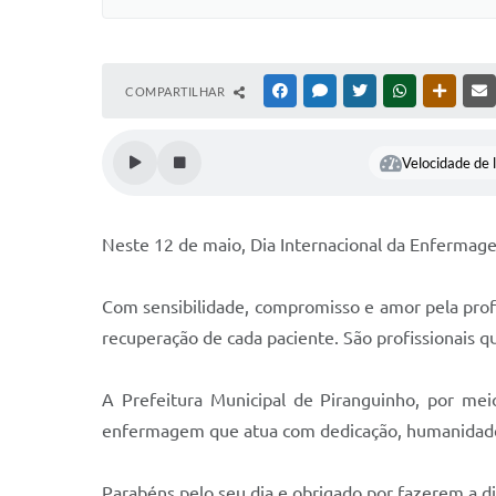
COMPARTILHAR
FACEBOOK
MESSENGER
TWITTER
WHATSAPP
OUTRAS
Velocidade de l
Neste 12 de maio, Dia Internacional da Enfermag
Com sensibilidade, compromisso e amor pela pro
recuperação de cada paciente. São profissionais 
A Prefeitura Municipal de Piranguinho, por mei
enfermagem que atua com dedicação, humanidade 
Parabéns pelo seu dia e obrigado por fazerem a di