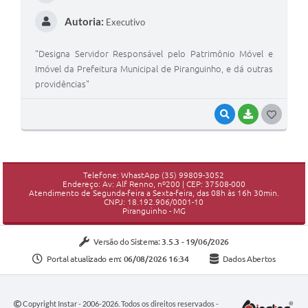
Autoria:
Executivo
"Designa Servidor Responsável pelo Patrimônio Móvel e
Imóvel da Prefeitura Municipal de Piranguinho, e dá outras
providências"
VISUALIZAR
BAIXAR
GOSTEI
Telefone: WhastApp (35) 99809-3052
Endereço: Av: Alf Renno, nº200 | CEP: 37508-000
Atendimento de Segunda-feira a Sexta-feira, das 08h às 16h 30min.
CNPJ: 18.192.906/0001-10
Piranguinho - MG
Versão do Sistema:
3.5.3 - 19/06/2026
Portal atualizado em:
06/08/2026 16:34
Dados Abertos
Copyright Instar - 2006-2026. Todos os direitos reservados -