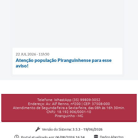
22 JUL 2026 - 11h50
Atenção população Piranguinhense para esse
aviso!
Telefone: WhastApp (35) 99809-3052
Endereço: Av: Alf Renno, nº200 | CEP: 37508-000
Atendimento de Segunda-feira a Sexta-feira, das 08h às 16h 30min.
CNPJ: 18.192.906/0001-10
Piranguinho - MG
Versão do Sistema:
3.5.3 - 19/06/2026
Portal atualizado em:
06/08/2026 16:34
Dados Abertos