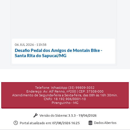
06 JUL 2026 - 11h58
Desafio Pedal dos Amigos de Montain Bike -
Santa Rita do Sapucaí/MG
Telefone: WhastApp (35) 99809-3052
Endereço: Av: Alf Renno, nº200 | CEP: 37508-000
Atendimento de Segunda-feira a Sexta-feira, das 08h às 16h 30min.
CNPJ: 18.192.906/0001-10
Piranguinho - MG
Versão do Sistema:
3.5.3 - 19/06/2026
Portal atualizado em:
07/08/2026 16:25
Dados Abertos