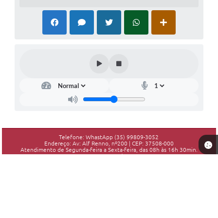
Telefone: WhastApp (35) 99809-3052
Endereço: Av: Alf Renno, nº200 | CEP: 37508-000
Atendimento de Segunda-feira a Sexta-feira, das 08h às 16h 30min.
CNPJ: 18.192.906/0001-10
Piranguinho - MG
Versão do Sistema:
3.5.3 - 19/06/2026
Portal atualizado em:
07/08/2026 16:25
Dados Abertos