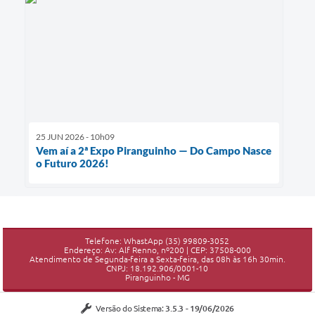
25 JUN 2026 - 10h09
Vem aí a 2ª Expo Piranguinho — Do Campo Nasce
o Futuro 2026!
Telefone: WhastApp (35) 99809-3052
Endereço: Av: Alf Renno, nº200 | CEP: 37508-000
Atendimento de Segunda-feira a Sexta-feira, das 08h às 16h 30min.
CNPJ: 18.192.906/0001-10
Piranguinho - MG
Versão do Sistema:
3.5.3 - 19/06/2026